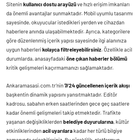
Sitenin
kullanıcı dostu arayüzü
ve hızlı erişim imkanları
da önemli avantajlar sunmaktadır. Mobil uyumlu tasarımı
sayesinde, okuyucular istedikleri yerden ve cihazdan
haberlere anında ulaşabilmektedir. Ayrıca, kategorilere
göre düzenlenmiş içerik yapısı sayesinde ilgi alanınıza
uygun haberleri
kolayca filtreleyebilirsiniz
. Özellikle acil
durumlarda, anasayfadaki
öne çıkan haberler bölümü
kritik gelişmeleri kaçırmamanızı sağlamaktadır.
Ankaramasasi.com.tr’nin
7/24 güncellenen içerik akışı
başkentin dinamik yapısını yansıtmaktadır. Editör
kadrosu, sabahın erken saatlerinden gece geç saatlere
kadar önemli gelişmeleri takip etmektedir. Trafikte
yaşanan değişikliklerden
belediye duyurularına
, kültür
etkinliklerinden
acil uyarılara
kadar her türlü bilgiye
zamanında erişebilirsiniz. Bu süreklilik, platformun