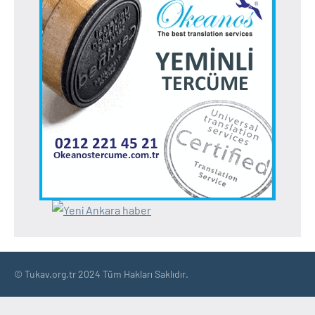
© Tukav.org.tr 2024 Tüm Hakları Saklıdır.