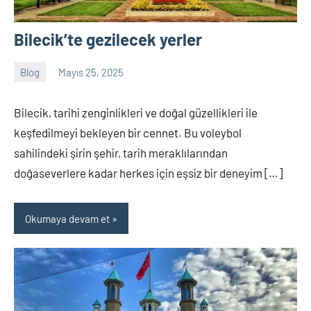
Bilecik’te gezilecek yerler
Blog
Mayıs 25, 2025
Tukav
Yorum
yapılmamış
Bilecik, tarihi zenginlikleri ve doğal güzellikleri ile
keşfedilmeyi bekleyen bir cennet. Bu voleybol
sahilindeki şirin şehir, tarih meraklılarından
doğaseverlere kadar herkes için eşsiz bir deneyim […]
Okumaya devam et