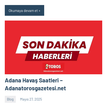
Okumaya devam et
Adana Havaş Saatleri –
Adanatorosgazetesi.net
Blog
Mayıs 27, 2025
Tukav
Yorum