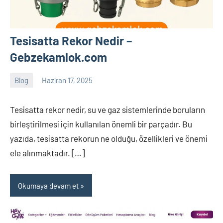
Tesisatta Rekor Nedir –
Gebzekamlok.com
Blog
Haziran 17, 2025
Tukav
Yorum
yapılmamış
Tesisatta rekor nedir, su ve gaz sistemlerinde boruların
birleştirilmesi için kullanılan önemli bir parçadır. Bu
yazıda, tesisatta rekorun ne olduğu, özellikleri ve önemi
ele alınmaktadır. […]
Okumaya devam et