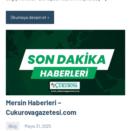
Okumaya devam et
Mersin Haberleri –
Cukurovagazetesi.com
Blog
Mayıs 31, 2025
Tukav
Yorum