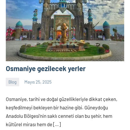
Osmaniye gezilecek yerler
Blog
Mayıs 25, 2025
Tukav
Yorum
yapılmamış
Osmaniye, tarihi ve doğal güzellikleriyle dikkat çeken,
keşfedilmeyi bekleyen bir hazine gibi. Güneydoğu
Anadolu Bölgesi’nin saklı cenneti olan bu şehir, hem
kültürel mirası hem de […]