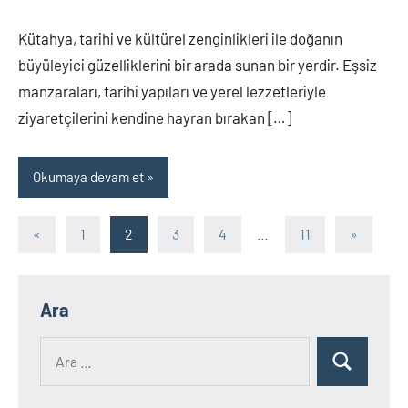
yapılmamış
Kütahya, tarihi ve kültürel zenginlikleri ile doğanın
büyüleyici güzelliklerini bir arada sunan bir yerdir. Eşsiz
manzaraları, tarihi yapıları ve yerel lezzetleriyle
ziyaretçilerini kendine hayran bırakan […]
Okumaya devam et
Yazı
Önceki
Sonraki
«
1
2
3
4
…
11
»
yazılar
yazılar
sayfalandırması
Ara
Ara:
Ara