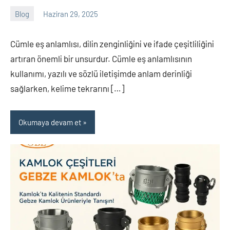
Blog
Haziran 29, 2025
Tukav
Yorum
yapılmamış
Cümle eş anlamlısı, dilin zenginliğini ve ifade çeşitliliğini
artıran önemli bir unsurdur. Cümle eş anlamlısının
kullanımı, yazılı ve sözlü iletişimde anlam derinliği
sağlarken, kelime tekrarını […]
Okumaya devam et