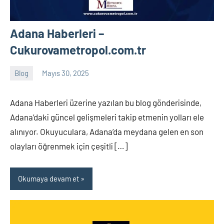
Adana Haberleri –
Cukurovametropol.com.tr
Blog
Mayıs 30, 2025
Tukav
Yorum
yapılmamış
Adana Haberleri üzerine yazılan bu blog gönderisinde,
Adana’daki güncel gelişmeleri takip etmenin yolları ele
alınıyor. Okuyuculara, Adana’da meydana gelen en son
olayları öğrenmek için çeşitli […]
Okumaya devam et