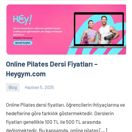
Online Pilates Dersi Fiyatları –
Heygym.com
Blog
Haziran 5, 2025
Tukav
Yorum
yapılmamış
Online Pilates dersi fiyatları, öğrencilerin ihtiyaçlarına ve
hedeflerine göre farklılık göstermektedir. Derslerin
fiyatları genellikle 100 TL ile 500 TL arasında
değişmektedir. Bu kapsamda, online pilates […]